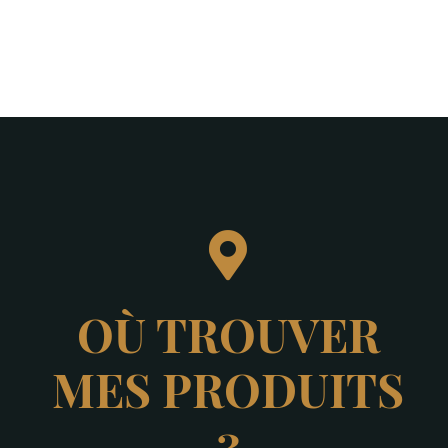
OÙ TROUVER
MES PRODUITS
?